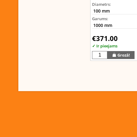
Diametrs:
Garums:
€371.00
✓ Ir pieejams
Grozā!
Dalīties:
Twitter
Face