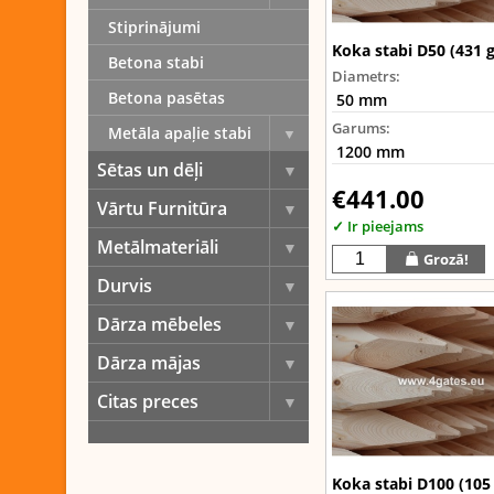
Stiprinājumi
Koka stabi D50 (431 g
Betona stabi
Diametrs:
Betona pasētas
Garums:
Metāla apaļie stabi
Sētas un dēļi
€441.00
Vārtu Furnitūra
✓ Ir pieejams
Metālmateriāli
Grozā!
Durvis
Dārza mēbeles
Dārza mājas
Citas preces
Koka stabi D100 (105