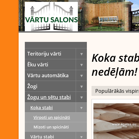
Koka stab
Teritoriju vārti
Ēku vārti
nedēļām!
Vārtu automātika
Žogi
Žogu un sētu stabi
Koka stabi
Virpoti un spicināti
Mizoti un spicināti
Vārtu stabi