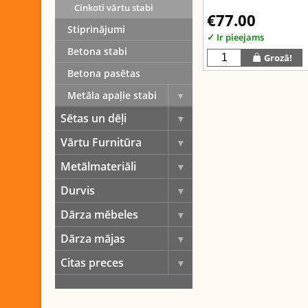
Cinkoti vārtu stabi
€77.00
Stiprinājumi
✓ Ir pieejams
Betona stabi
Grozā!
Betona pasētas
Metāla apaļie stabi
Dalīties:
Twitter
Face
Sētas un dēļi
Vārtu Furnitūra
Metālmateriāli
Durvis
Dārza mēbeles
Dārza mājas
Citas preces