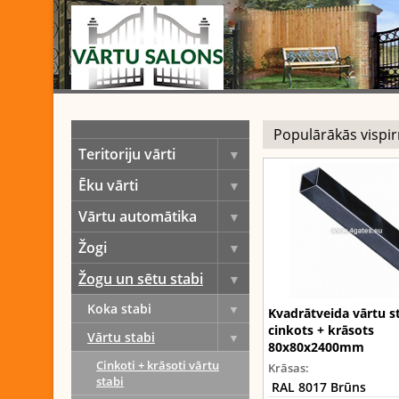
Teritoriju vārti
Ēku vārti
Vārtu automātika
Žogi
Žogu un sētu stabi
Koka stabi
Kvadrātveida vārtu s
cinkots + krāsots
Vārtu stabi
80x80x2400mm
Cinkoti + krāsoti vārtu
Krāsas:
stabi