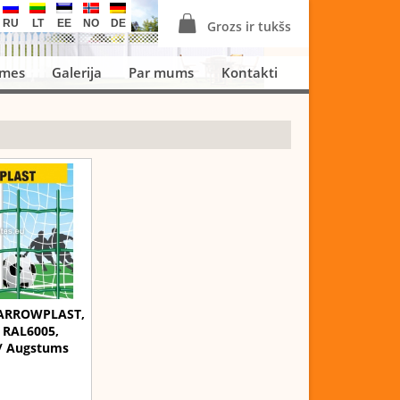
RU
LT
EE
NO
DE
Grozs ir tukšs
smes
Galerija
Par mums
Kontakti
 ARROWPLAST,
 RAL6005,
 / Augstums