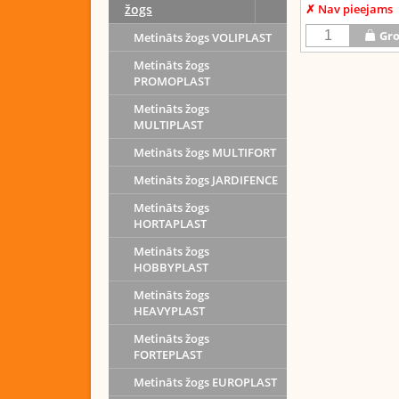
✗ Nav pieejams
žogs
Gro
Metināts žogs VOLIPLAST
Metināts žogs
PROMOPLAST
Metināts žogs
Dalīties:
Twitter
MULTIPLAST
Metināts žogs MULTIFORT
Metināts žogs JARDIFENCE
Metināts žogs
HORTAPLAST
Metināts žogs
HOBBYPLAST
Metināts žogs
HEAVYPLAST
Metināts žogs
FORTEPLAST
Metināts žogs EUROPLAST