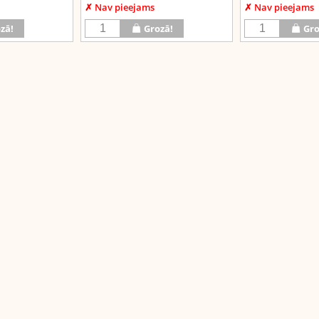
✗ Nav pieejams
✗ Nav pieejams
zā!
Grozā!
Gro
Facebook
Google+
Draugiem