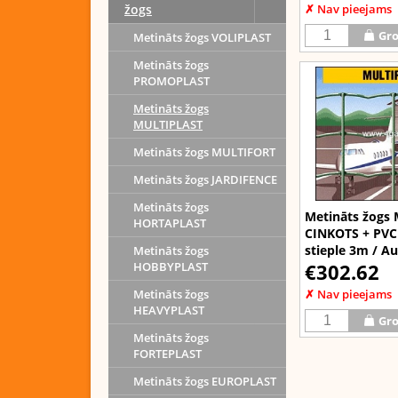
✗ Nav pieejams
žogs
Gro
Metināts žogs VOLIPLAST
Metināts žogs
PROMOPLAST
Metināts žogs
MULTIPLAST
Metināts žogs MULTIFORT
Metināts žogs JARDIFENCE
Metināts žogs
Metināts žogs
HORTAPLAST
CINKOTS + PVC
stieple 3m / A
Metināts žogs
€302.62
HOBBYPLAST
✗ Nav pieejams
Metināts žogs
HEAVYPLAST
Gro
Metināts žogs
FORTEPLAST
Metināts žogs EUROPLAST
Dalīties:
Twitter