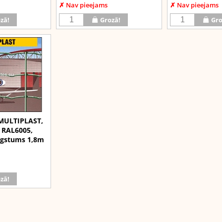
✗ Nav pieejams
✗ Nav pieejams
zā!
Grozā!
Gro
 MULTIPLAST,
 RAL6005,
ugstums 1,8m
zā!
Facebook
Google+
Draugiem