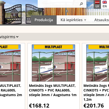
LV
EN
Produkcija
Kā iepirkties
Atsauk
 MULTIPLAST,
Metināts žogs MULTIPLAST,
Metināts žogs
 RAL6005,
CINKOTS + PVC RAL6005,
CINKOTS + PVC
 Augstums 2m
stieple 3mm / Augstums 1m
stieple 3mm /
1,2m
€168.12
€201.76