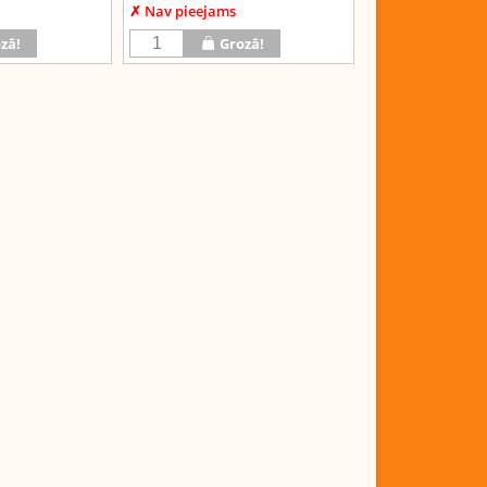
✗ Nav pieejams
zā!
Grozā!