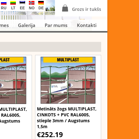
RU
LT
EE
NO
DE
Grozs ir tukšs
smes
Galerija
Par mums
Kontakti
Metināts žogs MULTIPLAST,
 MULTIPLAST,
CINKOTS + PVC RAL6005,
 RAL6005,
stieple 3mm / Augstums
 Augstums
1,5m
€252.19