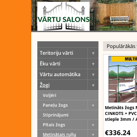
Teritoriju vārti
Ēku vārti
Vārtu automātika
Žogi
Voljēri
Paneļu žogs
Metināts žogs
CINKOTS + PVC
Stiprinājumi
stieple 3mm /
Pītais žogs
€336.24
Metinātais ruļļu