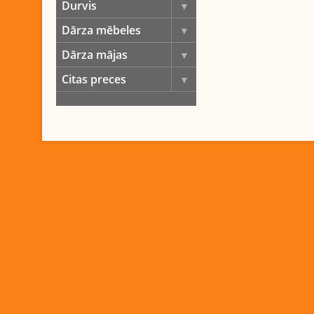
Durvis
Dārza mēbeles
Dārza mājas
Citas preces