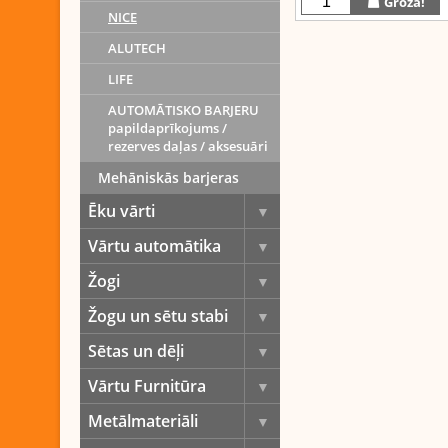
Grozā!
NICE
ALUTECH
LIFE
Dalīties:
Twitter
Face
AUTOMĀTISKO BARJERU
papildaprīkojums /
rezerves daļas / aksesuāri
Mehāniskās barjeras
Ēku vārti
Vārtu automātika
Žogi
Žogu un sētu stabi
Sētas un dēļi
Vārtu Furnitūra
Metālmateriāli