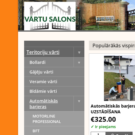
Teritoriju vārti
Bollardi
Gājēju vārti
Veramie vārti
Bīdāmie vārti
Automātiskās
Automātiskās barjer
barjeras
UZSTĀDĪŠANA
MOTORLINE
€325.00
PROFESSIONAL
✓ Ir pieejams
BFT