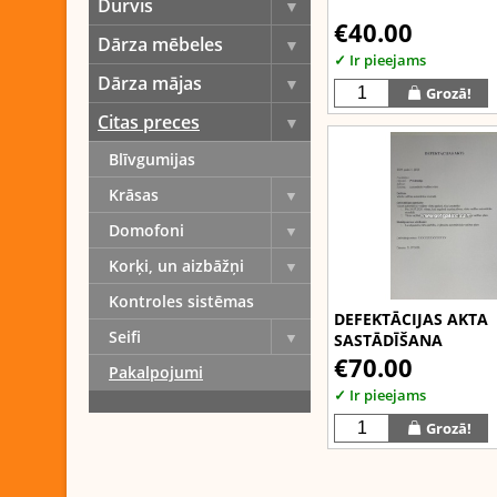
Durvis
€40.00
Dārza mēbeles
✓ Ir pieejams
Dārza mājas
Grozā!
Citas preces
Blīvgumijas
Krāsas
Domofoni
Korķi, un aizbāžņi
Kontroles sistēmas
DEFEKTĀCIJAS AKTA
Seifi
SASTĀDĪŠANA
€70.00
Pakalpojumi
✓ Ir pieejams
Grozā!