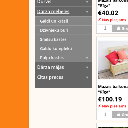
Mazais balkona
Durvis
"Rīga"
€40.02
Dārza mēbeles
✗ Nav pieejams
Galdi un krēsli
Gro
Dzīvnieku būri
Smilšu kastes
Galdu komplekti
Puķu kastes
Dārza mājas
Citas preces
Mazais balkona 
"Rīga"
€100.19
✗ Nav pieejams
Gro