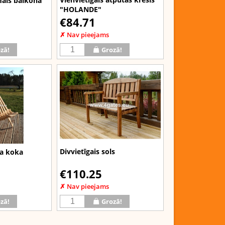
mais balkona
"HOLANDE"
€84.71
✗ Nav pieejams
zā!
Grozā!
Divvietīgais sols
ša koka
€110.25
✗ Nav pieejams
zā!
Grozā!