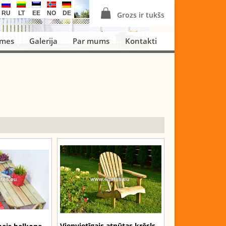
RU
LT
EE
NO
DE
Grozs ir tukšs
smes
Galerija
Par mums
Kontakti
Vienvietīgais atpūtas krēsls