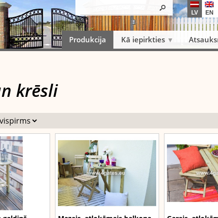
LV
EN
Produkcija
Kā iepirkties
Atsauk
n krēsli