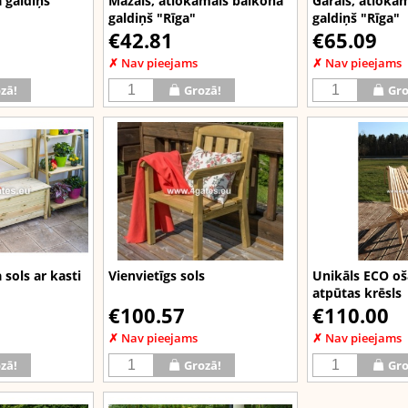
 galdiņš
Mazais, atlokāmais balkona
Garais, atlokā
galdiņš "Rīga"
galdiņš "Rīga"
€42.81
€65.09
✗ Nav pieejams
✗ Nav pieejams
zā!
Grozā!
Gro
sols ar kasti
Vienvietīgs sols
Unikāls ECO o
atpūtas krēsls
€100.57
€110.00
✗ Nav pieejams
✗ Nav pieejams
zā!
Grozā!
Gro