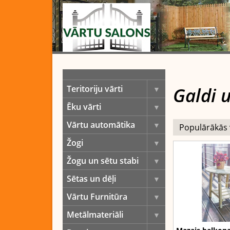
Galdi u
Teritoriju vārti
Ēku vārti
Vārtu automātika
Žogi
Žogu un sētu stabi
Sētas un dēļi
Vārtu Furnitūra
Metālmateriāli